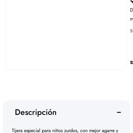
D
m
S
S
Descripción
Tijera especial para niños zurdos, con mejor agarre y