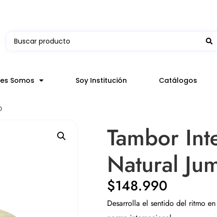
 en hasta 3 horas en comunas y productos seleccion
nes Somos
Soy Institución
Catálogos
O
Tambor Int
Natural Ju
$
148.990
Desarrolla el sentido del ritmo en