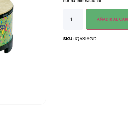
norma internacional
AÑADIR AL CAR
SKU:
IQ5816GD