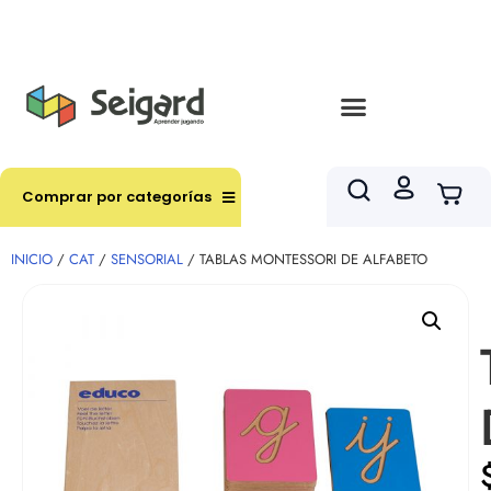
Envíos en hasta 3 horas en comunas y productos
seleccionados RM
Comprar por categorías
INICIO
/
CAT
/
SENSORIAL
/ TABLAS MONTESSORI DE ALFABETO