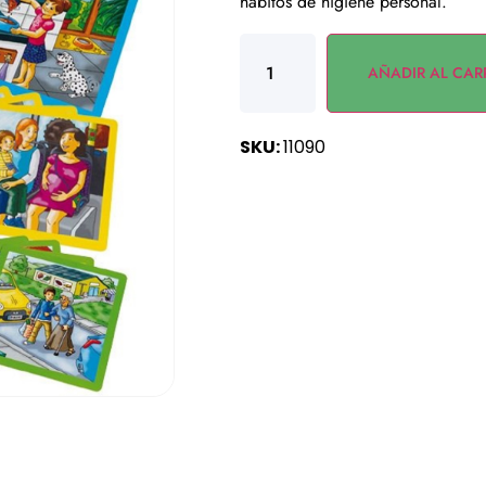
hábitos de higiene personal.
AÑADIR AL CAR
SKU:
11090