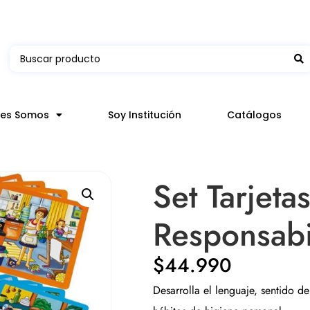
 en hasta 3 horas en comunas y productos seleccion
nes Somos
Soy Institución
Catálogos
Set Tarjeta
Responsabi
$
44.990
Desarrolla el lenguaje, sentido d