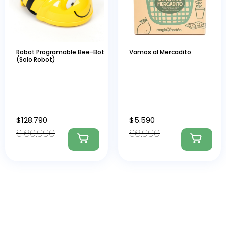
Robot Programable Bee-Bot
Vamos al Mercadito
(Solo Robot)
$
128.790
$
5.590
$
160.990
$
6.990