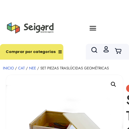
Envíos en hasta 3 horas en comunas y productos
seleccionados RM
Comprar por categorías
INICIO
/
CAT
/
NEE
/ SET PIEZAS TRASLÚCIDAS GEOMÉTRICAS