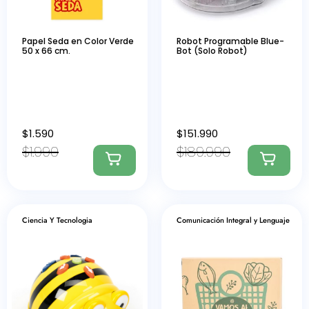
Papel Seda en Color Verde
Robot Programable Blue-
50 x 66 cm.
Bot (Solo Robot)
$
1.590
$
151.990
$
1.990
$
189.990
Ciencia Y Tecnologia
Comunicación Integral y Lenguaje