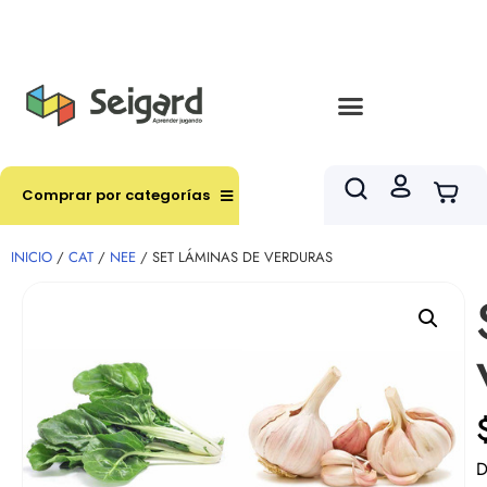
Envíos en hasta 3 horas en comunas y productos
seleccionados RM
Comprar por categorías
INICIO
/
CAT
/
NEE
/ SET LÁMINAS DE VERDURAS
D