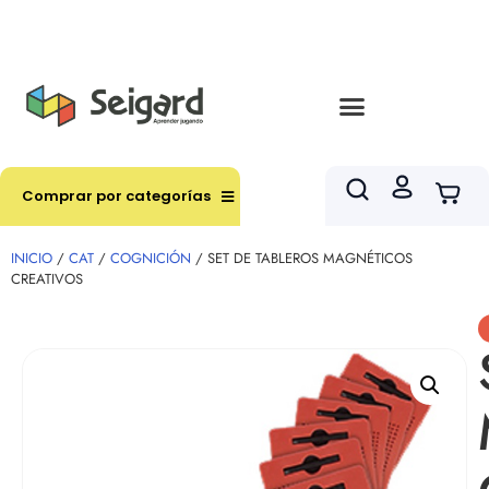
Envíos en hasta 3 horas en comunas y productos
seleccionados RM
Comprar por categorías
INICIO
/
CAT
/
COGNICIÓN
/ SET DE TABLEROS MAGNÉTICOS
CREATIVOS