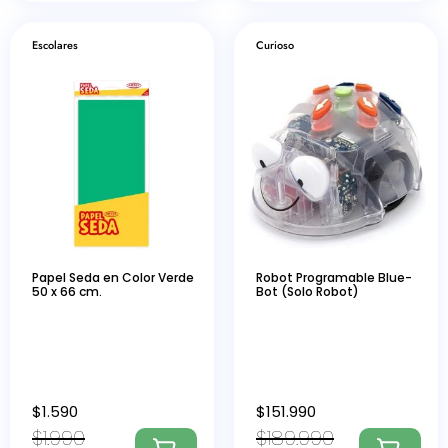
Escolares
Curioso
Papel Seda en Color Verde
Robot Programable Blue-
50 x 66 cm.
Bot (Solo Robot)
$
1.590
$
151.990
$
1.990
$
189.990