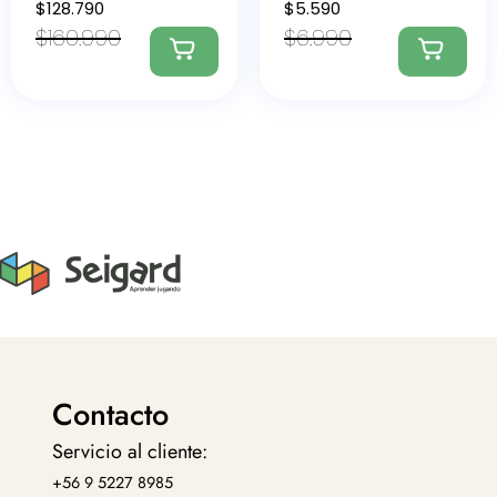
$
128.790
$
5.590
$
160.990
$
6.990
Contacto
Servicio al cliente:
+56 9 5227 8985