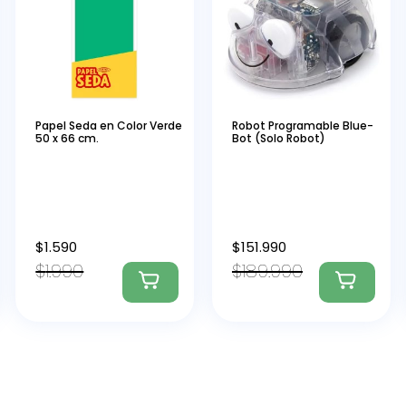
Papel Seda en Color Verde
Robot Programable Blue-
50 x 66 cm.
Bot (Solo Robot)
$
1.590
$
151.990
$
1.990
$
189.990