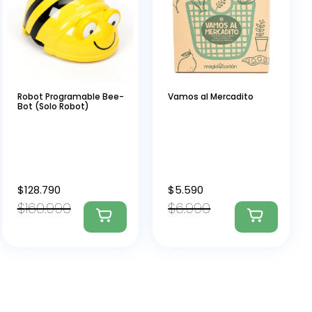
Robot Programable Bee-
Vamos al Mercadito
Bot (Solo Robot)
$
128.790
$
5.590
$
160.990
$
6.990