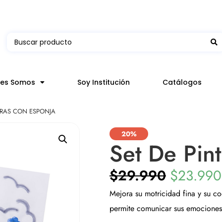
 en hasta 3 horas en comunas y productos seleccion
nes Somos
Soy Institución
Catálogos
URAS CON ESPONJA
20%
Set De Pin
$
29.990
$
23.990
Mejora su motricidad fina y su co
permite comunicar sus emociones,