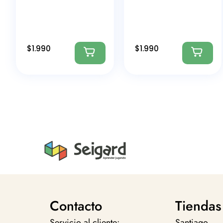
$
1.990
$
1.990
Contacto
Tiendas
Servicio al cliente:
Santiago