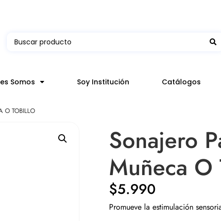
 en hasta 3 horas en comunas y productos seleccion
nes Somos
Soy Institución
Catálogos
 O TOBILLO
Sonajero P
Muñeca O T
$
5.990
Promueve la estimulación sensori