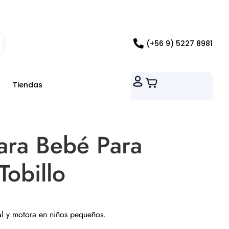
ados RM
(+56 9) 5227 8981
Tiendas
ara Bebé Para
obillo
al y motora en niños pequeños.