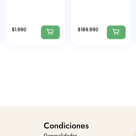
$
1.990
$
189.990
Condiciones
Generalidades