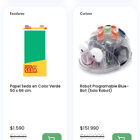
Escolares
Curioso
Papel Seda en Color Verde
Robot Programable Blue-
50 x 66 cm.
Bot (Solo Robot)
$
1.590
$
151.990
$
1.990
$
189.990