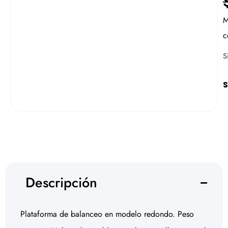
M
c
S
S
Descripción
Plataforma de balanceo en modelo redondo. Peso