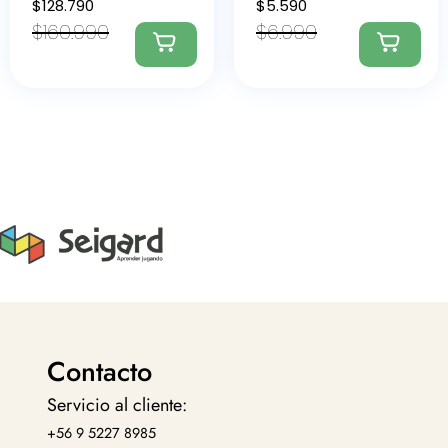
$
128.790
$
5.590
$
160.990
$
6.990
Contacto
Servicio al cliente:
+56 9 5227 8985