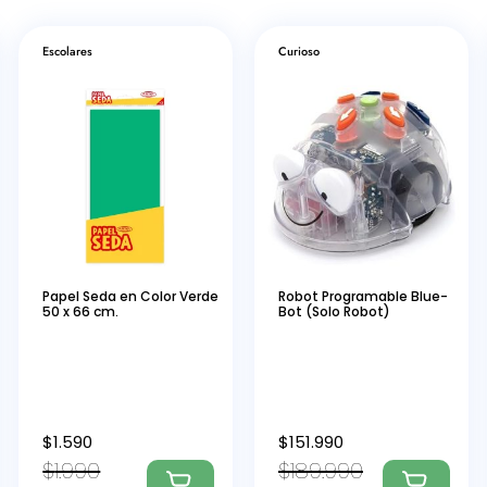
Escolares
Curioso
Papel Seda en Color Verde
Robot Programable Blue-
50 x 66 cm.
Bot (Solo Robot)
$
1.590
$
151.990
$
1.990
$
189.990