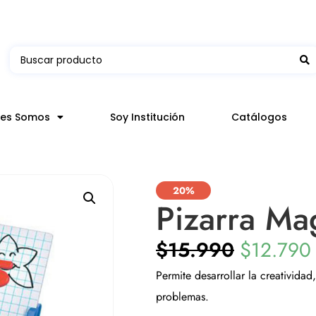
 en hasta 3 horas en comunas y productos seleccion
nes Somos
Soy Institución
Catálogos
20%
Pizarra Ma
$
15.990
$
12.790
Permite desarrollar la creatividad
problemas.