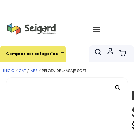
Envíos en hasta 3 horas en comunas y productos
seleccionados RM
Comprar por categorías
INICIO
/
CAT
/
NEE
/ PELOTA DE MASAJE SOFT