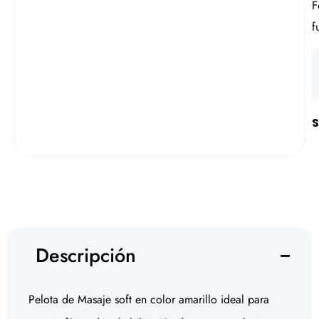
F
f
S
Descripción
Pelota de Masaje soft en color amarillo ideal para