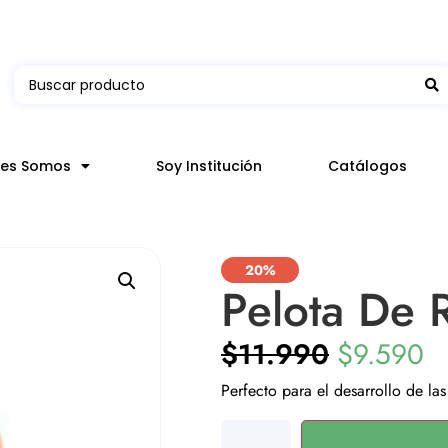
 en hasta 3 horas en comunas y productos seleccion
nes Somos
Soy Institución
Catálogos
20%
Pelota De 
$
11.990
$
9.590
Perfecto para el desarrollo de la