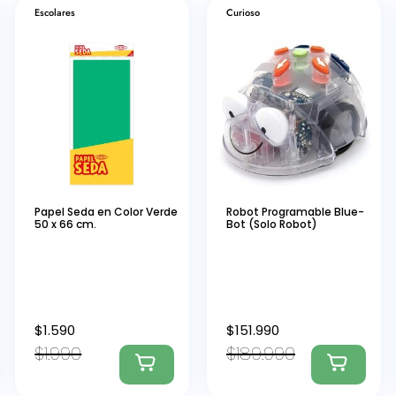
Escolares
Curioso
Papel Seda en Color Verde
Robot Programable Blue-
50 x 66 cm.
Bot (Solo Robot)
$
1.590
$
151.990
$
1.990
$
189.990