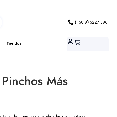
ados RM
(+56 9) 5227 8981
Tiendas
 Pinchos Más
 la tonicidad muscular y habilidades psicomotoras.