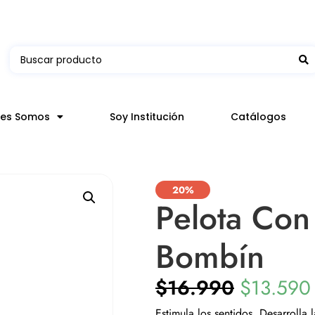
 en hasta 3 horas en comunas y productos seleccion
nes Somos
Soy Institución
Catálogos
20%
Pelota Con
Bombín
$
16.990
$
13.590
Estimula los sentidos. Desarrolla