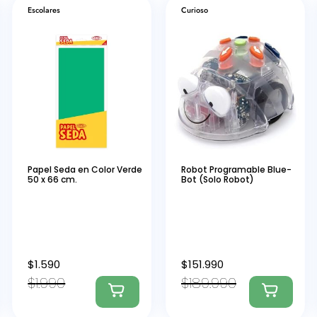
Escolares
Curioso
Papel Seda en Color Verde
Robot Programable Blue-
50 x 66 cm.
Bot (Solo Robot)
$
1.590
$
151.990
$
1.990
$
189.990