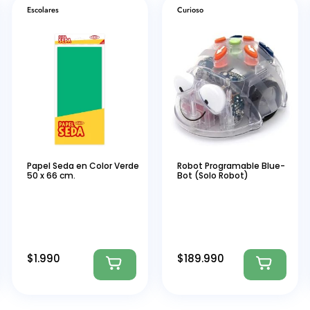
Escolares
Curioso
Papel Seda en Color Verde
Robot Programable Blue-
50 x 66 cm.
Bot (Solo Robot)
$
1.990
$
189.990