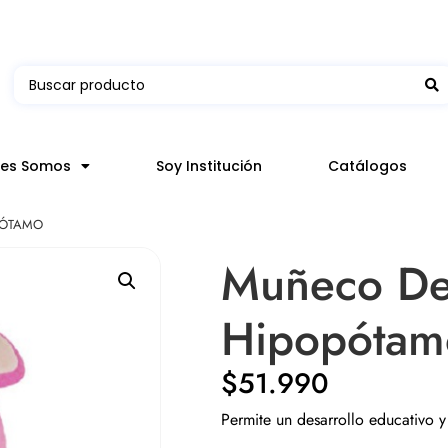
 en hasta 3 horas en comunas y productos seleccion
nes Somos
Soy Institución
Catálogos
PÓTAMO
Muñeco De
Hipopótam
$
51.990
Permite un desarrollo educativo 