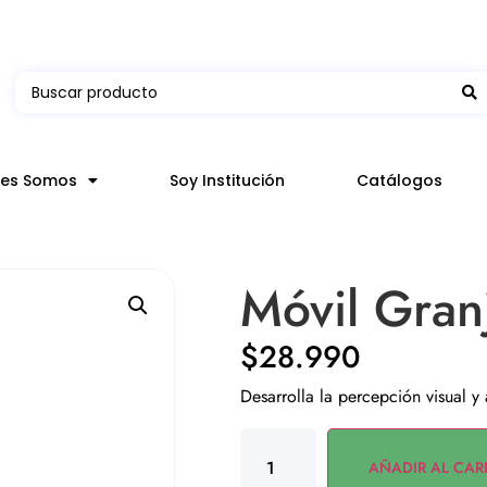
 en hasta 3 horas en comunas y productos seleccion
nes Somos
Soy Institución
Catálogos
Móvil Granj
$
28.990
Desarrolla la percepción visual y
AÑADIR AL CAR