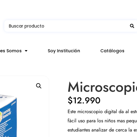
 en hasta 3 horas en comunas y productos seleccion
nes Somos
Soy Institución
Catálogos
Microscopi
$
12.990
Este microscopio digital da al est
fàcil uso para los niños mas peq
estudiantes analizar de cerca la 