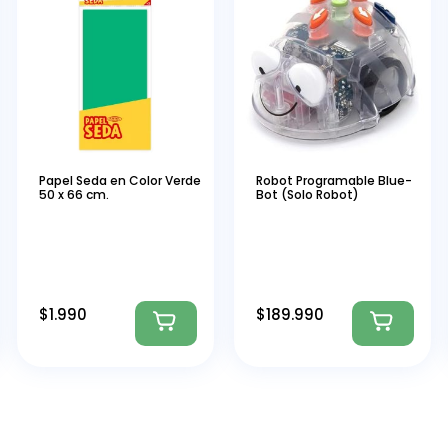
Papel Seda en Color Verde
Robot Programable Blue-
50 x 66 cm.
Bot (Solo Robot)
$
1.990
$
189.990