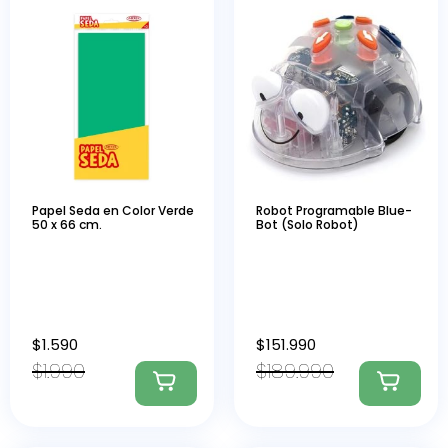
Papel Seda en Color Verde
Robot Programable Blue-
50 x 66 cm.
Bot (Solo Robot)
$
1.590
$
151.990
$
1.990
$
189.990