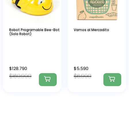
Robot Programable Bee-Bot
Vamos al Mercadito
(Solo Robot)
$
128.790
$
5.590
$
160.990
$
6.990