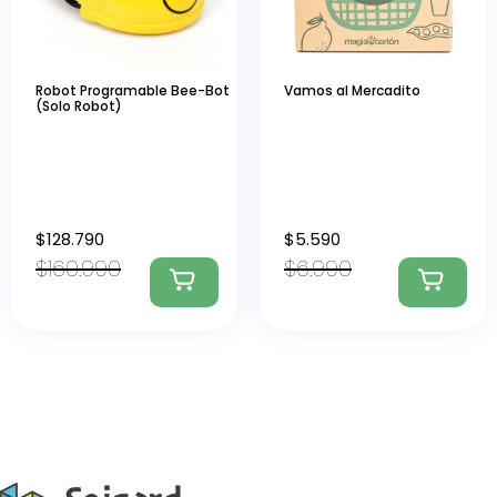
Robot Programable Bee-Bot
Vamos al Mercadito
(Solo Robot)
$
128.790
$
5.590
$
160.990
$
6.990