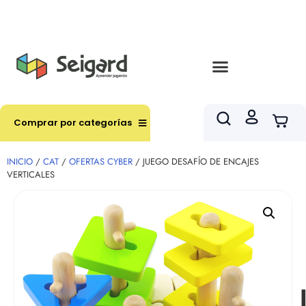
Envíos en hasta 3 horas en comunas y productos
seleccionados RM
Comprar por categorías
INICIO
/
CAT
/
OFERTAS CYBER
/ JUEGO DESAFÍO DE ENCAJES
VERTICALES