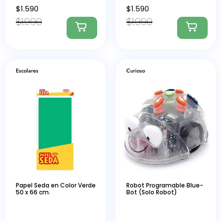
$
1.590
$
1.590
$
1.990
$
1.990
Escolares
Curioso
Papel Seda en Color Verde
Robot Programable Blue-
50 x 66 cm.
Bot (Solo Robot)