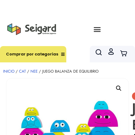
Envíos en hasta 3 horas en comunas y productos
seleccionados RM
Comprar por categorías
INICIO
/
CAT
/
NEE
/ JUEGO BALANZA DE EQUILIBRIO