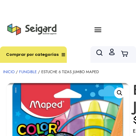
Envíos en hasta 3 horas en comunas y productos
seleccionados RM
Comprar por categorías
INICIO
/
FUNGIBLE
/ ESTUCHE 6 TIZAS JUMBO MAPED
E