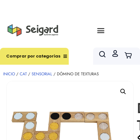
Envíos en hasta 3 horas en comunas y productos
seleccionados RM
Comprar por categorías
INICIO
/
CAT
/
SENSORIAL
/ DÓMINO DE TEXTURAS