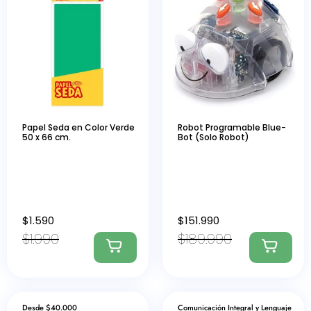
Papel Seda en Color Verde
Robot Programable Blue-
50 x 66 cm.
Bot (Solo Robot)
$
1.590
$
151.990
$
1.990
$
189.990
Desde $40.000
Comunicación Integral y Lenguaje