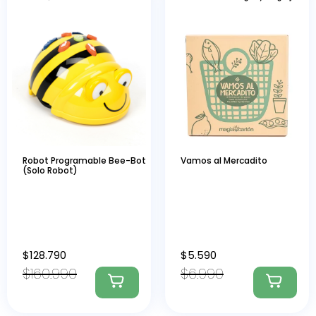
Robot Programable Bee-Bot
Vamos al Mercadito
(Solo Robot)
$
128.790
$
5.590
$
160.990
$
6.990