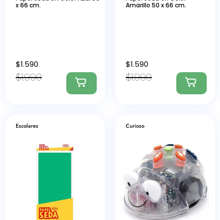
x 66 cm.
Amarillo 50 x 66 cm.
$
1.590
$
1.590
$
1.990
$
1.990
Escolares
Curioso