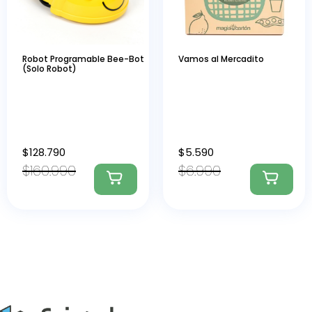
Robot Programable Bee-Bot
Vamos al Mercadito
(Solo Robot)
$
128.790
$
5.590
$
160.990
$
6.990