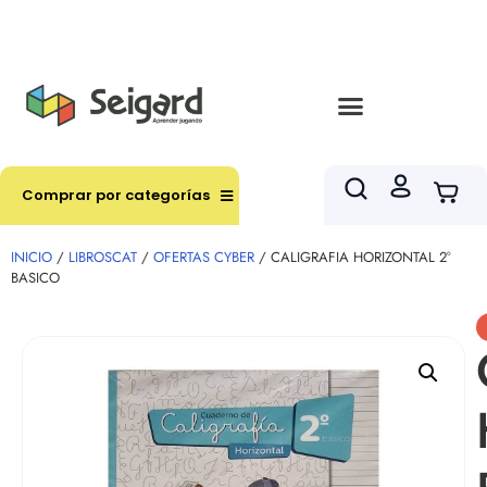
Envíos en hasta 3 horas en comunas y productos
seleccionados RM
Comprar por categorías
INICIO
/
LIBROSCAT
/
OFERTAS CYBER
/ CALIGRAFIA HORIZONTAL 2°
BASICO