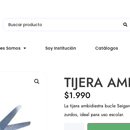
 en hasta 3 horas en comunas y productos seleccion
nes Somos
Soy Institución
Catálogos
TIJERA AM
$
1.990
La tijera ambidiestra bucle Seiga
zurdos, ideal para uso escolar.