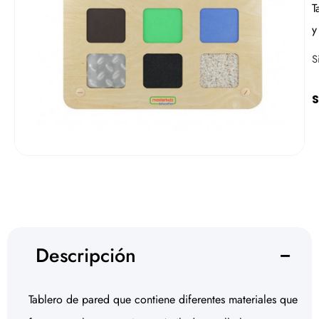
T
y
S
S
Descripción
Tablero de pared que contiene diferentes materiales que