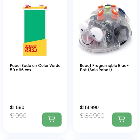
Papel Seda en Color Verde
Robot Programable Blue-
50 x 66 cm.
Bot (Solo Robot)
$
1.590
$
151.990
$
1.990
$
189.990