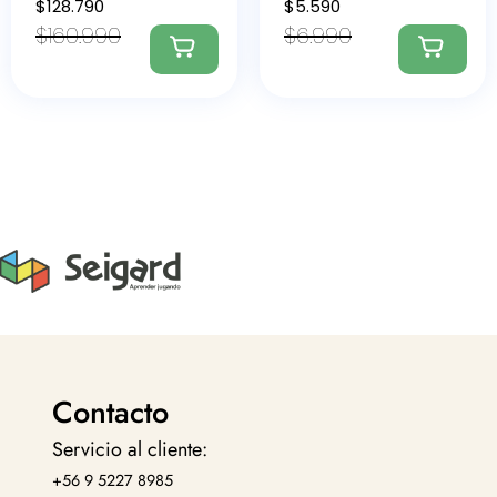
$
128.790
$
5.590
$
160.990
$
6.990
Contacto
Servicio al cliente:
+56 9 5227 8985