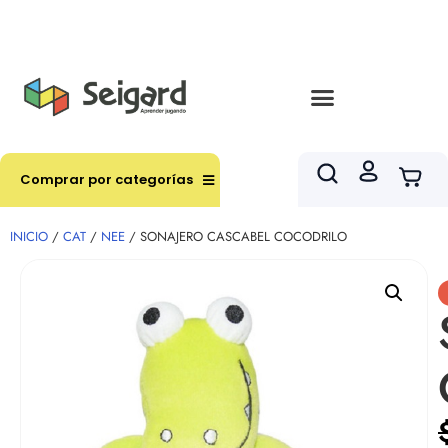
Envíos en hasta 3 horas en comunas y productos
seleccionados RM
Comprar por categorías
INICIO
/
CAT
/
NEE
/ SONAJERO CASCABEL COCODRILO