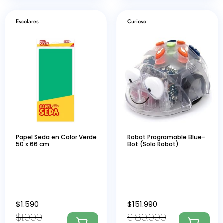
Escolares
Curioso
Papel Seda en Color Verde
Robot Programable Blue-
50 x 66 cm.
Bot (Solo Robot)
$
1.590
$
151.990
$
1.990
$
189.990