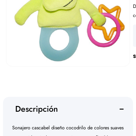
D
c
S
Descripción
Sonajero cascabel diseño cocodrilo de colores suaves