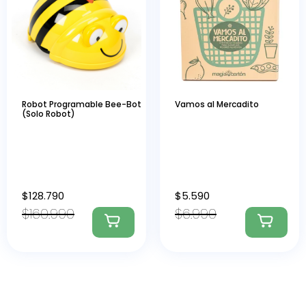
Robot Programable Bee-Bot
Vamos al Mercadito
(Solo Robot)
$
128.790
$
5.590
$
160.990
$
6.990