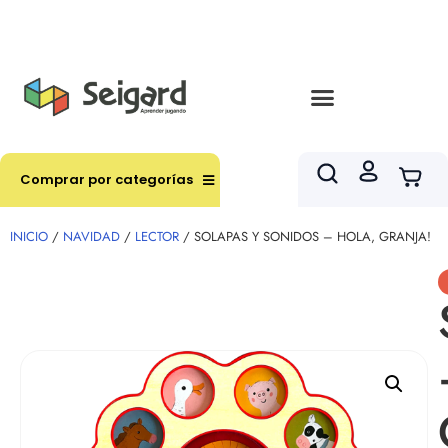
Envíos en hasta 3 horas en comunas y productos
seleccionados RM
Comprar por categorías
INICIO
/
NAVIDAD
/
LECTOR
/ SOLAPAS Y SONIDOS – HOLA, GRANJA!