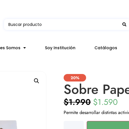
 en hasta 3 horas en comunas y productos seleccion
nes Somos
Soy Institución
Catálogos
20%
Sobre Pape
$
1.990
$
1.590
Permite desarrollar distintas activ