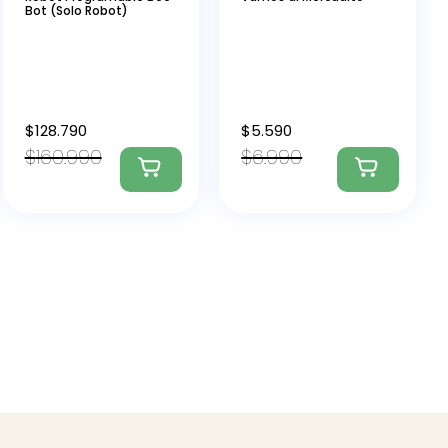
Bot (Solo Robot)
$
128.790
$
5.590
$
160.990
$
6.990