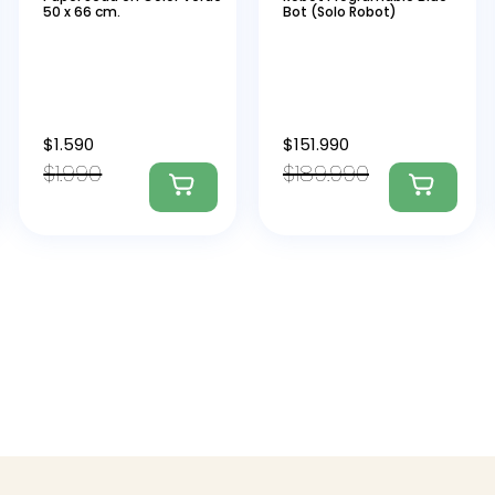
50 x 66 cm.
Bot (Solo Robot)
$
1.590
$
151.990
$
1.990
$
189.990