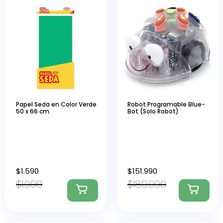
Papel Seda en Color Verde
Robot Programable Blue-
50 x 66 cm.
Bot (Solo Robot)
$
1.590
$
151.990
$
1.990
$
189.990