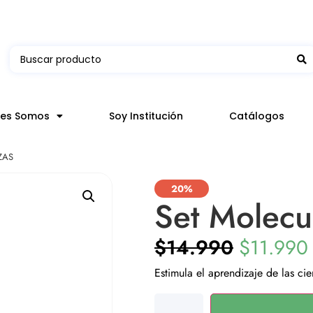
 en hasta 3 horas en comunas y productos seleccion
nes Somos
Soy Institución
Catálogos
ZAS
20%
Set Molecu
$
14.990
$
11.990
Estimula el aprendizaje de las ci