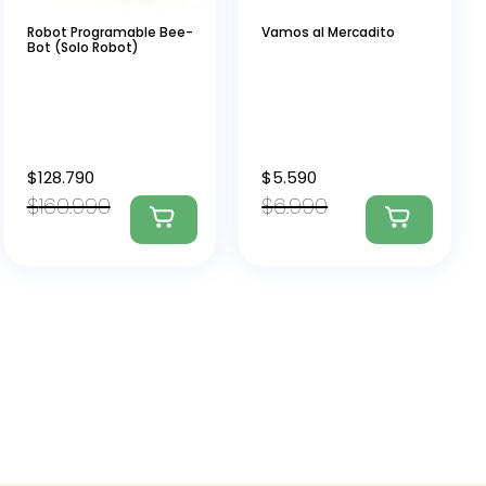
Robot Programable Bee-
Vamos al Mercadito
Bot (Solo Robot)
$
128.790
$
5.590
$
160.990
$
6.990