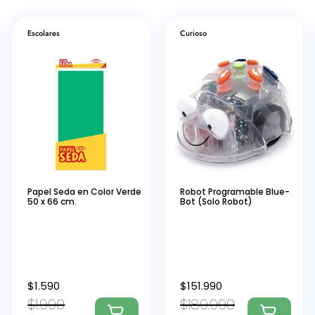
Escolares
Curioso
Papel Seda en Color Verde
Robot Programable Blue-
50 x 66 cm.
Bot (Solo Robot)
$
1.590
$
151.990
$
1.990
$
189.990