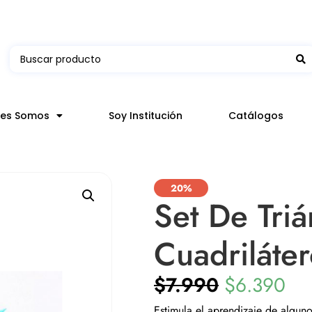
 en hasta 3 horas en comunas y productos seleccion
nes Somos
Soy Institución
Catálogos
20%
Set De Tri
Cuadriláte
$
7.990
$
6.390
Estimula el aprendizaje de algun