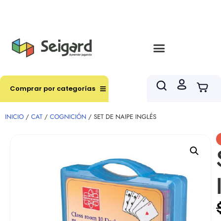
Envíos en hasta 3 horas en comunas y productos
seleccionados RM
Comprar por categorías
INICIO
/
CAT
/
COGNICIÓN
/ SET DE NAIPE INGLÉS