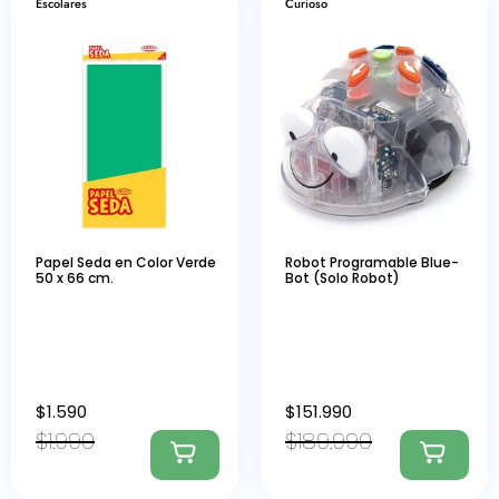
Escolares
Curioso
Papel Seda en Color Verde
Robot Programable Blue-
50 x 66 cm.
Bot (Solo Robot)
$
1.590
$
151.990
$
1.990
$
189.990