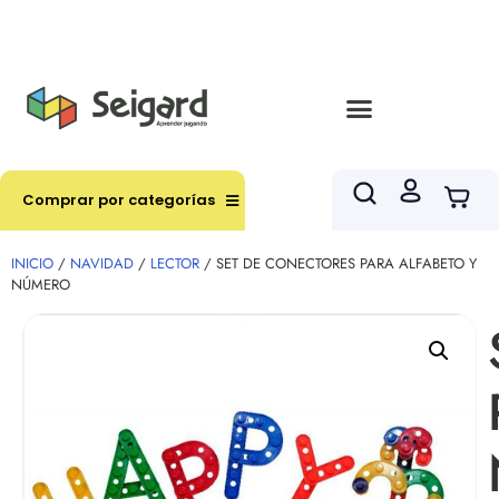
Envíos en hasta 3 horas en comunas y productos
seleccionados RM
Comprar por categorías
INICIO
/
NAVIDAD
/
LECTOR
/ SET DE CONECTORES PARA ALFABETO Y
NÚMERO