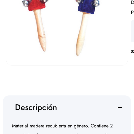
D
p
S
Descripción
Material madera recubierta en género. Contiene 2