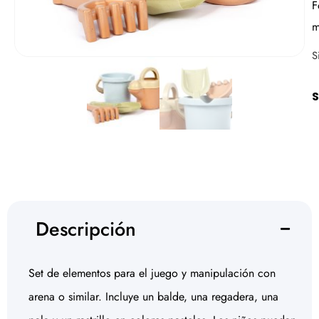
F
m
S
S
Descripción
Set de elementos para el juego y manipulación con
arena o similar. Incluye un balde, una regadera, una