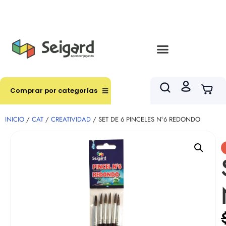
Envíos en hasta 3 horas en comunas y productos
seleccionados RM
Comprar por categorías
INICIO
/
CAT
/
CREATIVIDAD
/ SET DE 6 PINCELES N°6 REDONDO