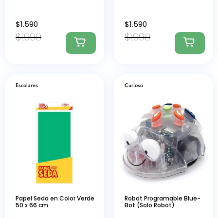
$
1.590
$
1.590
$
1.990
$
1.990
Escolares
Curioso
Papel Seda en Color Verde
Robot Programable Blue-
50 x 66 cm.
Bot (Solo Robot)