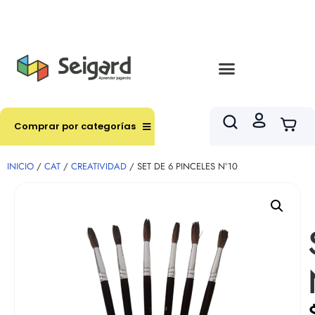
Envíos en hasta 3 horas en comunas y productos
seleccionados RM
Comprar por categorías
INICIO
/
CAT
/
CREATIVIDAD
/ SET DE 6 PINCELES N°10