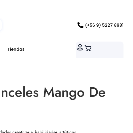
ados RM
(+56 9) 5227 8981
Tiendas
inceles Mango De
idades creativas y habilidades artísticas.