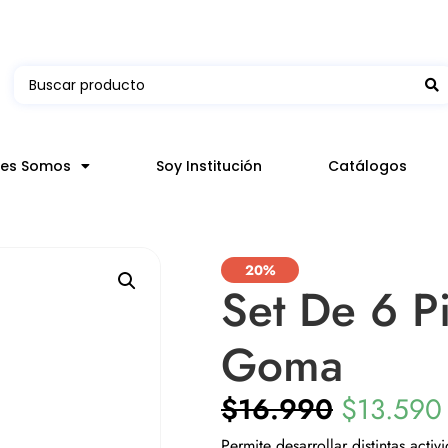
 en hasta 3 horas en comunas y productos seleccion
nes Somos
Soy Institución
Catálogos
20%
Set De 6 P
Goma
$
16.990
$
13.590
Permite desarrollar distintas activ