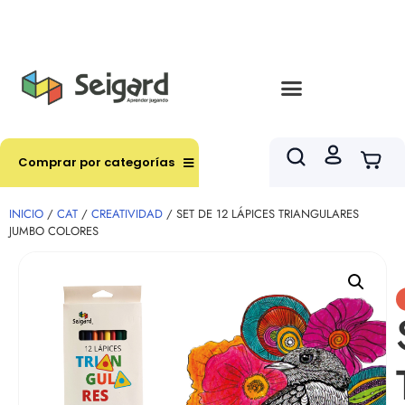
Envíos en hasta 3 horas en comunas y productos
seleccionados RM
Comprar por categorías
INICIO
/
CAT
/
CREATIVIDAD
/ SET DE 12 LÁPICES TRIANGULARES
JUMBO COLORES