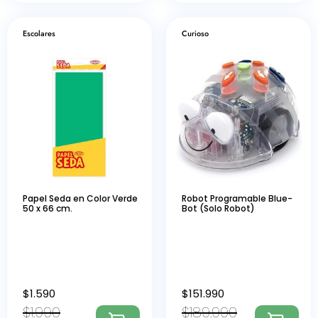
Escolares
Curioso
Papel Seda en Color Verde
Robot Programable Blue-
50 x 66 cm.
Bot (Solo Robot)
$
1.590
$
151.990
$
1.990
$
189.990