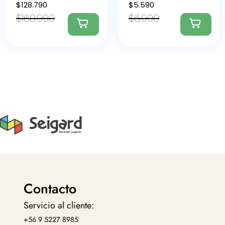
$
128.790
$
5.590
$
160.990
$
6.990
Contacto
Servicio al cliente:
+56 9 5227 8985