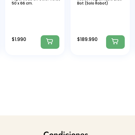
50 x 66 cm.
Bot (Solo Robot)
$
1.990
$
189.990
Condiciones