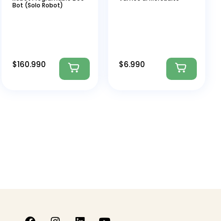
Bot (Solo Robot)
$
160.990
$
6.990