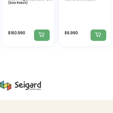
(Solo Robot)
$
160.990
$
6.990