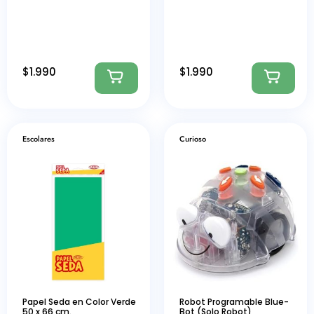
$
1.990
$
1.990
Escolares
Curioso
Papel Seda en Color Verde
Robot Programable Blue-
50 x 66 cm.
Bot (Solo Robot)