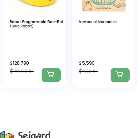
Robot Programable Bee-Bot
Vamos al Mercadito
(Solo Robot)
$
128.790
$
5.590
$
160.990
$
6.990