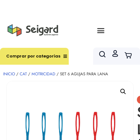
Envíos en hasta 3 horas en comunas y productos
seleccionados RM
Comprar por categorías
INICIO
/
CAT
/
MOTRICIDAD
/ SET 6 AGUJAS PARA LANA