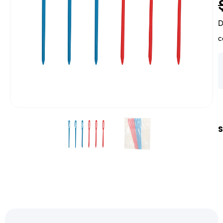
D
c
S