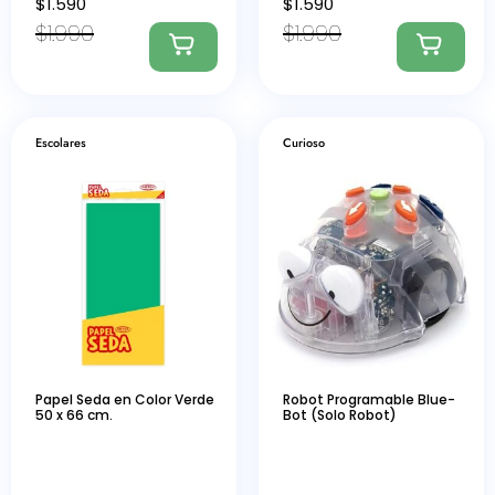
$
1.590
$
1.590
$
1.990
$
1.990
Escolares
Curioso
Papel Seda en Color Verde
Robot Programable Blue-
50 x 66 cm.
Bot (Solo Robot)