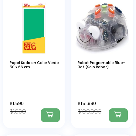
Papel Seda en Color Verde
Robot Programable Blue-
50 x 66 cm.
Bot (Solo Robot)
$
1.590
$
151.990
$
1.990
$
189.990