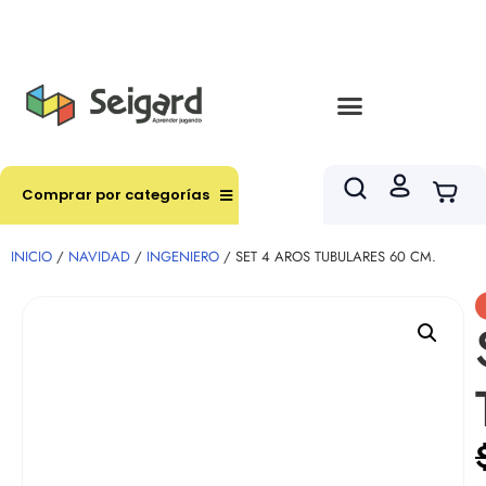
Envíos en hasta 3 horas en comunas y productos
seleccionados RM
Comprar por categorías
INICIO
/
NAVIDAD
/
INGENIERO
/ SET 4 AROS TUBULARES 60 CM.