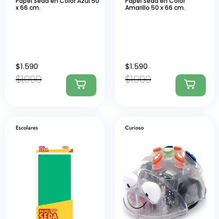
Papel Seda en Color Azul 50
Papel Seda en Color
x 66 cm.
Amarillo 50 x 66 cm.
$
1.590
$
1.590
$
1.990
$
1.990
Escolares
Curioso