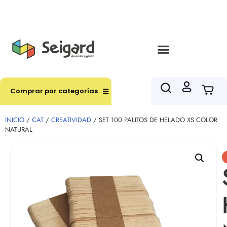
Envíos en hasta 3 horas en comunas y productos
seleccionados RM
Comprar por categorías
INICIO
/
CAT
/
CREATIVIDAD
/ SET 100 PALITOS DE HELADO XS COLOR
NATURAL