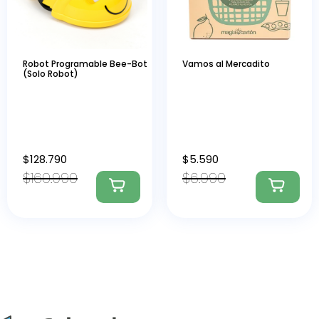
Robot Programable Bee-Bot
Vamos al Mercadito
(Solo Robot)
$
128.790
$
5.590
$
160.990
$
6.990