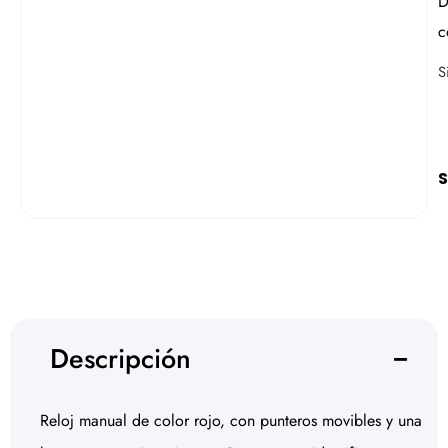
D
c
S
S
Descripción
Reloj manual de color rojo, con punteros movibles y una