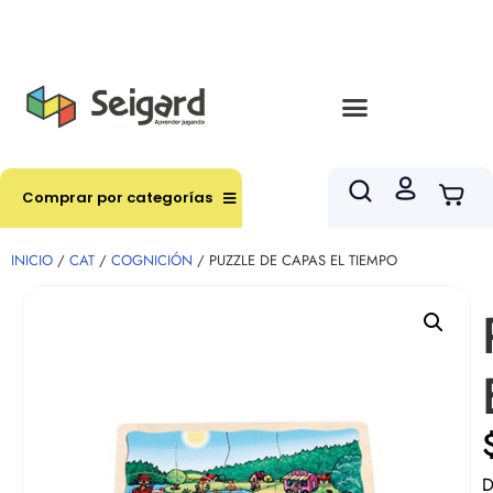
Envíos en hasta 3 horas en comunas y productos
seleccionados RM
Comprar por categorías
INICIO
/
CAT
/
COGNICIÓN
/ PUZZLE DE CAPAS EL TIEMPO
D